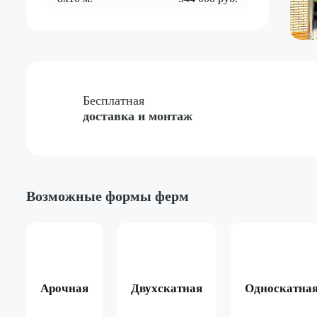
Бесплатная
доставка и монтаж
Возможные формы ферм
Арочная
Двухскатная
Односкатна
ёный
Жёлтый
Красный