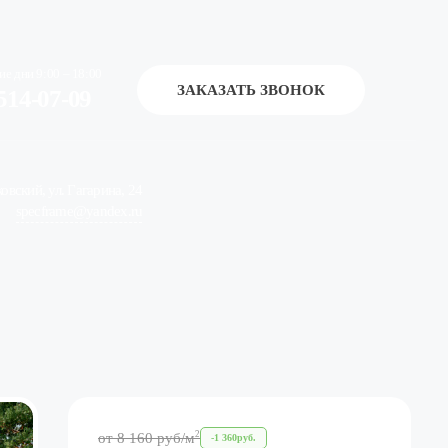
ие дни 9:00 – 18:00
ЗАКАЗАТЬ ЗВОНОК
514-07-09
ковский, ул. Гагарина, 24
specframe@yandex.ru
2
от
8 160
руб
/м
-
1 360
руб.