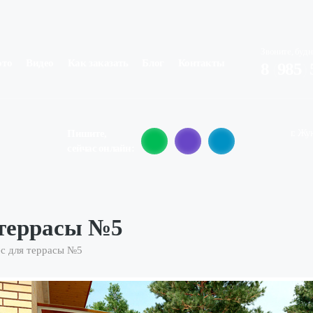
Звоните, будн
ото
Видео
Как заказать
Блог
Контакты
8
(
985
)
г. Жу
Пишите,
сейчас онлайн:
 террасы №5
с для террасы №5