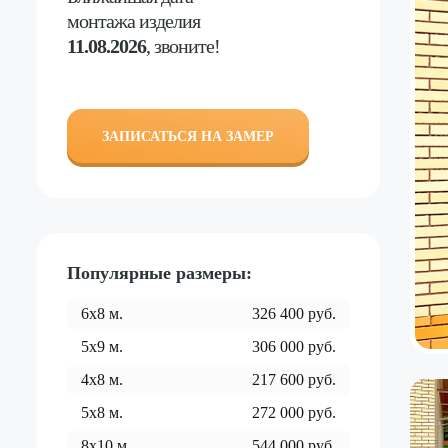
монтажа изделия
11.08.2026
, звоните!
ЗАПИСАТЬСЯ НА ЗАМЕР
Популярные размеры:
6x8
м.
326 400
руб.
5x9
м.
306 000
руб.
4x8
м.
217 600
руб.
5x8
м.
272 000
руб.
8x10
м.
544 000
руб.