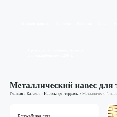
Каталог навесов
Проекты
Новинки
О нас
Ф
Производство стальных навесов
с поликарбонатом с 2004г.
Металлический навес для
Главная
Каталог
Навесы для террасы
Металлический наве
›
›
›
Ближайшая дата