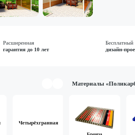
Расширенная
Бесплатный
гарантия до 10 лет
дизайн-про
Материалы «Поликар
я
Четырёхгранная
Арочная
Двухска
Коричневый
Бронза